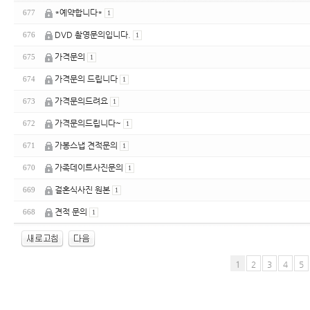
*예약합니다*
677
1
DVD 촬영문의입니다.
676
1
가격문의
675
1
가격문의 드립니다
674
1
가격문의드려요
673
1
가격문의드립니다~
672
1
가봉스냅 견적문의
671
1
가족데이트사진문의
670
1
걸혼식사진 원본
669
1
견적 문의
668
1
1
2
3
4
5