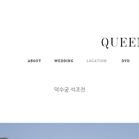
덕수궁 석조전